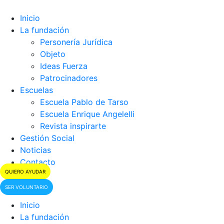
Saltar
al
Inicio
contenido
La fundación
Personería Jurídica
Objeto
Ideas Fuerza
Patrocinadores
Escuelas
Escuela Pablo de Tarso
Escuela Enrique Angelelli
Revista inspirarte
Gestión Social
Noticias
Contacto
QUIERO AYUDAR
SER VOLUNTARIO
Inicio
La fundación